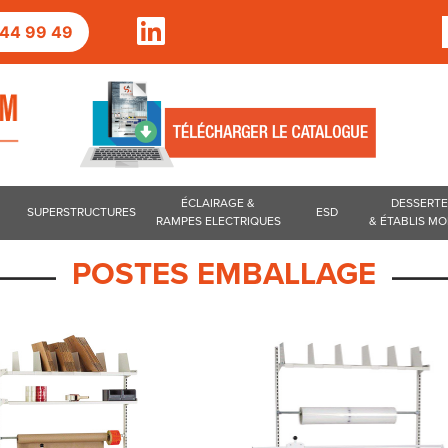
2 44 99 49
ÉCLAIRAGE &
DESSERT
SUPERSTRUCTURES
ESD
RAMPES ELECTRIQUES
& ÉTABLIS MO
POSTES EMBALLAGE