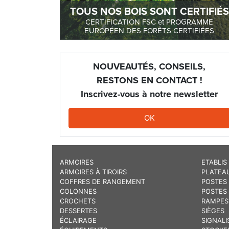
TOUS NOS BOIS SONT CERTIFIÉS
CERTIFICATION FSC et PROGRAMME
EUROPÉEN DES FORÊTS CERTIFIÉES
NOUVEAUTÉS, CONSEILS,
RESTONS EN CONTACT !
Inscrivez-vous à notre newsletter
OK
ARMOIRES
ETABLIS
ARMOIRES À TIROIRS
PLATEA
COFFRES DE RANGEMENT
POSTES 
COLONNES
POSTES
CROCHETS
RAMPES
DESSERTES
SIÈGES
ÉCLAIRAGE
SIGNALI