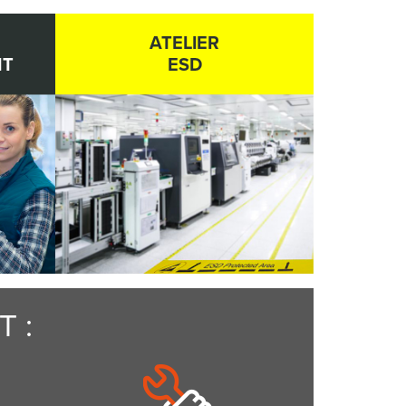
ATELIER
NT
ESD
 :