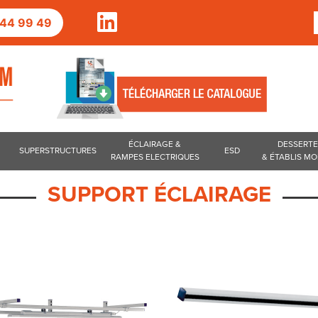
2 44 99 49
ÉCLAIRAGE &
DESSERT
SUPERSTRUCTURES
ESD
RAMPES ELECTRIQUES
& ÉTABLIS MO
SUPPORT ÉCLAIRAGE