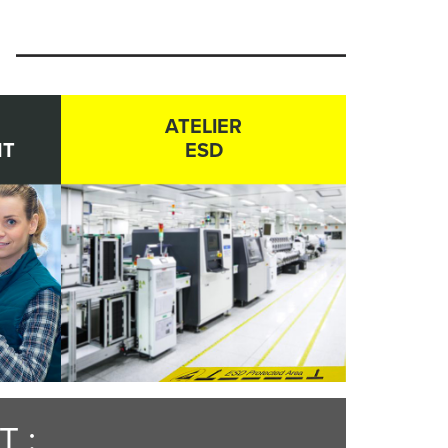
ATELIER
NT
ESD
 :