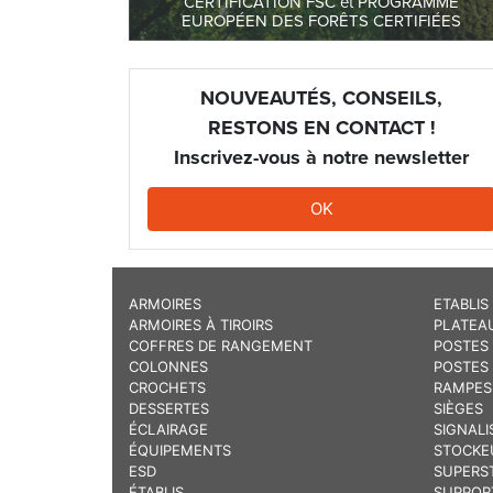
CERTIFICATION FSC et PROGRAMME
EUROPÉEN DES FORÊTS CERTIFIÉES
NOUVEAUTÉS, CONSEILS,
RESTONS EN CONTACT !
Inscrivez-vous à notre newsletter
OK
ARMOIRES
ETABLIS
ARMOIRES À TIROIRS
PLATEA
COFFRES DE RANGEMENT
POSTES 
COLONNES
POSTES
CROCHETS
RAMPES
DESSERTES
SIÈGES
ÉCLAIRAGE
SIGNALI
ÉQUIPEMENTS
STOCKE
ESD
SUPERS
ÉTABLIS
SUPPOR