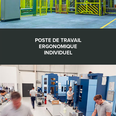
POSTE DE TRAVAIL
ENSEMBLE
ERGONOMIQUE
D’ATELIERS
INDUSTRIELS
INDIVIDUEL